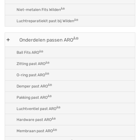
Â®
Niet-metalen Fits Wilden
Â®
Luchtreparatiekit past bij Wilden
Â®
Onderdelen passen ARO
Â®
Ball Fits ARO
Â®
Zitting past ARO
Â®
O-ring past ARO
Â®
Demper past ARO
Â®
Pakking past ARO
Â®
Luchtventiel past ARO
Â®
Hardware past ARO
Â®
Membraan past ARO