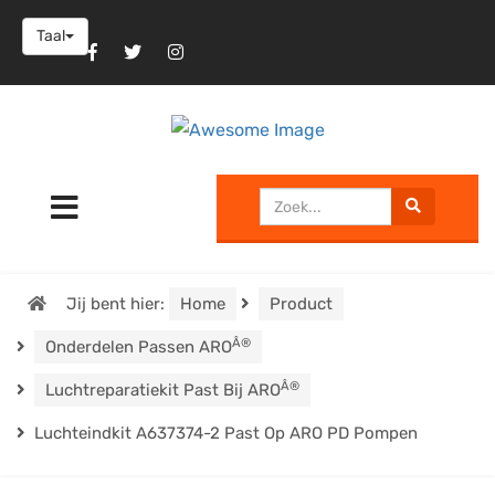
Taal
Jij bent hier:
Home
Product
Â®
Onderdelen Passen ARO
Â®
Luchtreparatiekit Past Bij ARO
Luchteindkit A637374-2 Past Op ARO PD Pompen