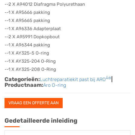
--2 X A94012 Diafragma Polyurethaan
--1 X A95666 pakking
--1 X A95665 pakking
--1 X A96336 Adapterplaat
--2 X A95991 Dopkopbout
--1 X A96344 pakking
--1 X AY325-5 O-ring
--1 X AY325-204 O-Ring
--1 X AY325-208 O-Ring
Categorieën:
Â®
|
Luchtreparatiekit past bij ARO
Productnaam:
Aro O-ring
VRAAG EEN OFFERTE AAN
Gedetailleerde inleiding