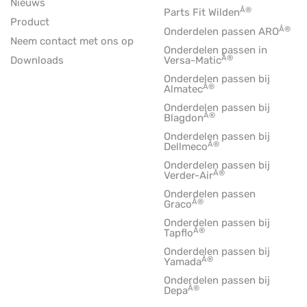
Nieuws
Â®
Parts Fit Wilden
Product
Â®
Onderdelen passen ARO
Neem contact met ons op
Onderdelen passen in
Â®
Downloads
Versa-Matic
Onderdelen passen bij
Â®
Almatec
Onderdelen passen bij
Â®
Blagdon
Onderdelen passen bij
Â®
Dellmeco
Onderdelen passen bij
Â®
Verder-Air
Onderdelen passen
Â®
Graco
Onderdelen passen bij
Â®
Tapflo
Onderdelen passen bij
Â®
Yamada
Onderdelen passen bij
Â®
Depa