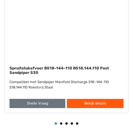
Diafragma Santoprene FDA B286-098-351 B286.098.351
Past bij Sandpiper S30
Compatibel met Sandpiper Diaphragma Santoprene FDA 286-098-
351 286.098.351
Snelle Vraag
Bekijk details