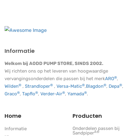
Informatie
Welkom bij AODD PUMP STORE, SINDS 2002.
Wij richten ons op het leveren van hoogwaardige
®
vervangingsonderdelen die passen bij het merk
ARO
,
®
®
®
®
®
Wilden
,
Strandloper
,
Versa-Matic
,
Blagdon
,
Depa
,
®
®
®
®
Graco
,
Tapflo
,
Verder-Air
,
Yamada
.
Home
Producten
Onderdelen passen bij
Informatie
Â®
Sandpiper