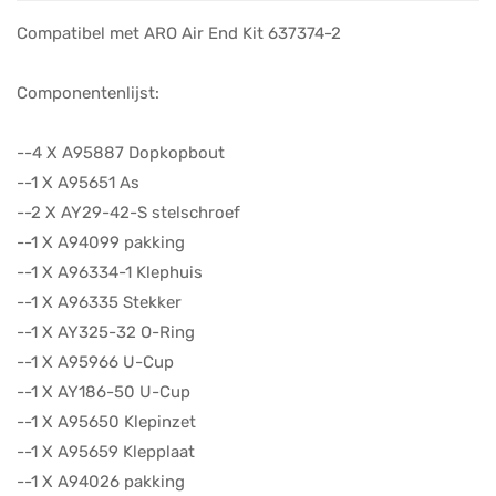
Compatibel met ARO Air End Kit 637374-2
Componentenlijst:
--4 X A95887 Dopkopbout
--1 X A95651 As
--2 X AY29-42-S stelschroef
--1 X A94099 pakking
--1 X A96334-1 Klephuis
--1 X A96335 Stekker
--1 X AY325-32 O-Ring
--1 X A95966 U-Cup
--1 X AY186-50 U-Cup
--1 X A95650 Klepinzet
--1 X A95659 Klepplaat
--1 X A94026 pakking