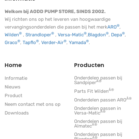
Welkom bij AODD PUMP STORE, SINDS 2002.
Wij richten ons op het leveren van hoogwaardige
®
vervangingsonderdelen die passen bij het merk
ARO
,
®
®
®
®
®
Wilden
,
Strandloper
,
Versa-Matic
,
Blagdon
,
Depa
,
®
®
®
®
Graco
,
Tapflo
,
Verder-Air
,
Yamada
.
Home
Producten
Onderdelen passen bij
Informatie
Â®
Sandpiper
Nieuws
Â®
Parts Fit Wilden
Product
Â®
Onderdelen passen ARO
Neem contact met ons op
Onderdelen passen in
Â®
Downloads
Versa-Matic
Onderdelen passen bij
Â®
Almatec
Onderdelen passen bij
Â®