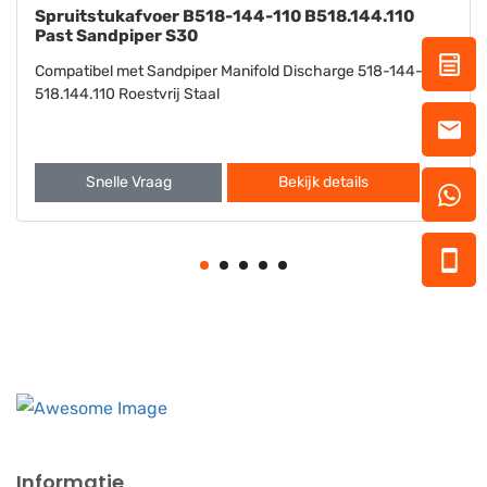
tukafvoer B518-144-110 B518.144.110
Wasmachin
ndpiper S30
Sandpiper
l met Sandpiper Manifold Discharge 518-144-110
Compatibel 
10 Roestvrij Staal
115 901.022.
elle Vraag
Bekijk details
Snell
Informatie