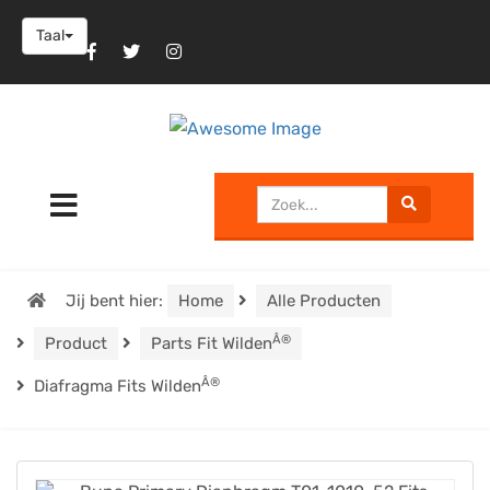
Taal
Jij bent hier:
Home
Alle Producten
Â®
Product
Parts Fit Wilden
Â®
Diafragma Fits Wilden