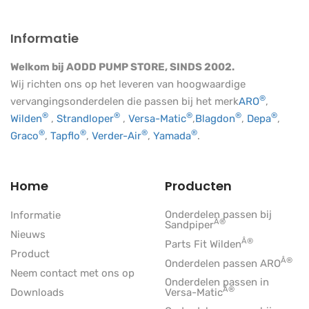
Informatie
Welkom bij AODD PUMP STORE, SINDS 2002.
Wij richten ons op het leveren van hoogwaardige
®
vervangingsonderdelen die passen bij het merk
ARO
,
®
®
®
®
®
Wilden
,
Strandloper
,
Versa-Matic
,
Blagdon
,
Depa
,
®
®
®
®
Graco
,
Tapflo
,
Verder-Air
,
Yamada
.
Home
Producten
Onderdelen passen bij
Informatie
Â®
Sandpiper
Nieuws
Â®
Parts Fit Wilden
Product
Â®
Onderdelen passen ARO
Neem contact met ons op
Onderdelen passen in
Â®
Downloads
Versa-Matic